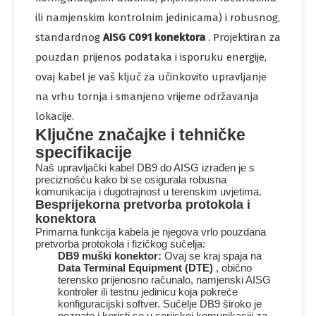
ili namjenskim kontrolnim jedinicama) i robusnog,
standardnog
AISG C091 konektora
. Projektiran za
pouzdan prijenos podataka i isporuku energije,
ovaj kabel je vaš ključ za učinkovito upravljanje
na vrhu tornja i smanjeno vrijeme održavanja
lokacije.
Ključne značajke i tehničke
specifikacije
Naš upravljački kabel DB9 do AISG izrađen je s
preciznošću kako bi se osigurala robusna
komunikacija i dugotrajnost u terenskim uvjetima.
Besprijekorna pretvorba protokola i
konektora
Primarna funkcija kabela je njegova vrlo pouzdana
pretvorba protokola i fizičkog sučelja:
DB9 muški konektor:
Ovaj se kraj spaja na
Data Terminal Equipment (DTE)
, obično
terensko prijenosno računalo, namjenski AISG
kontroler ili testnu jedinicu koja pokreće
konfiguracijski softver. Sučelje DB9 široko je
poznato i koristi se u serijskoj komunikaciji za