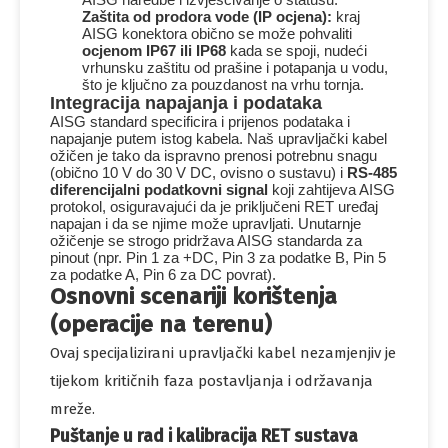
Zaštita od prodora vode (IP ocjena):
kraj
AISG konektora obično se može pohvaliti
ocjenom IP67 ili IP68
kada se spoji, nudeći
vrhunsku zaštitu od prašine i potapanja u vodu,
što je ključno za pouzdanost na vrhu tornja.
Integracija napajanja i podataka
AISG standard specificira i prijenos podataka i
napajanje putem istog kabela. Naš upravljački kabel
ožičen je tako da ispravno prenosi potrebnu snagu
(obično 10 V do 30 V DC, ovisno o sustavu) i
RS-485
diferencijalni podatkovni signal
koji zahtijeva AISG
protokol, osiguravajući da je priključeni RET uređaj
napajan i da se njime može upravljati. Unutarnje
ožičenje se strogo pridržava AISG standarda za
pinout (npr. Pin 1 za +DC, Pin 3 za podatke B, Pin 5
za podatke A, Pin 6 za DC povrat).
Osnovni scenariji korištenja
(operacije na terenu)
Ovaj specijalizirani upravljački kabel nezamjenjiv je
tijekom kritičnih faza postavljanja i održavanja
mreže.
Puštanje u rad i kalibracija RET sustava