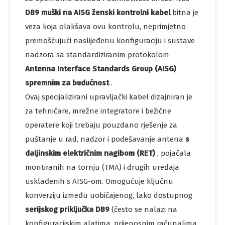
DB9 muški na AISG ženski kontrolni kabel
bitna je
veza koja olakšava ovu kontrolu, neprimjetno
premošćujući naslijeđenu konfiguraciju i sustave
nadzora sa standardiziranim protokolom
Antenna Interface Standards Group (AISG)
spremnim za budućnost
.
Ovaj specijalizirani upravljački kabel dizajniran je
za tehničare, mrežne integratore i bežične
operatere koji trebaju pouzdano rješenje za
puštanje u rad, nadzor i podešavanje antena
s
daljinskim električnim nagibom (RET)
, pojačala
montiranih na tornju (TMA) i drugih uređaja
usklađenih s AISG-om. Omogućuje ključnu
konverziju između uobičajenog, lako dostupnog
serijskog priključka DB9
(često se nalazi na
konfiguracijskim alatima, prijenosnim računalima