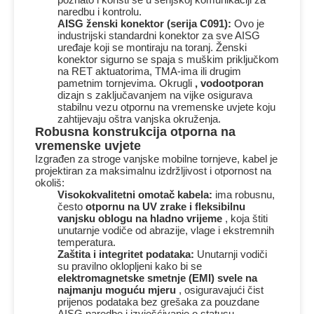
naredbu i kontrolu.
AISG ženski konektor (serija C091):
Ovo je
industrijski standardni konektor za sve AISG
uređaje koji se montiraju na toranj. Ženski
konektor sigurno se spaja s muškim priključkom
na RET aktuatorima, TMA-ima ili drugim
pametnim tornjevima. Okrugli
, vodootporan
dizajn s zaključavanjem na vijke osigurava
stabilnu vezu otpornu na vremenske uvjete koju
zahtijevaju oštra vanjska okruženja.
Robusna konstrukcija otporna na
vremenske uvjete
Izgrađen za stroge vanjske mobilne tornjeve, kabel je
projektiran za maksimalnu izdržljivost i otpornost na
okoliš:
Visokokvalitetni omotač kabela:
ima robusnu,
često
otpornu na UV zrake i fleksibilnu
vanjsku oblogu na hladno vrijeme
, koja štiti
unutarnje vodiče od abrazije, vlage i ekstremnih
temperatura.
Zaštita i integritet podataka:
Unutarnji vodiči
su pravilno oklopljeni kako bi se
elektromagnetske smetnje (EMI) svele na
najmanju moguću mjeru
, osiguravajući čist
prijenos podataka bez grešaka za pouzdane
AISG naredbe i izvješćivanje o statusu.