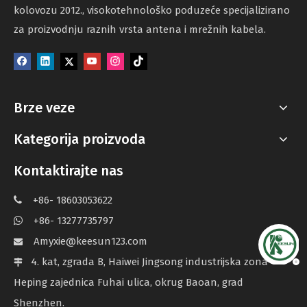
kolovozu 2012., visokotehnološko poduzeće specijalizirano
za proizvodnju raznih vrsta antena i mrežnih kabela.
Brze veze
Kategorija proizvoda
Kontaktirajte nas
+86- 18603053622

+86- 13277735797

Amyxie@keesun123.com

4. kat, zgrada B, Haiwei Jingsong industrijska zona

Heping zajednica Fuhai ulica, okrug Baoan, grad
Shenzhen.