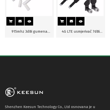
915mhz 3dBi gumena
4G LTE usmjerivač 7dBi
antena za TV
sobna antena na velike
udaljenosti
UAV antena
Shenzhen Keesun Technology Co., Ltd osnovana je u