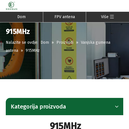
Dom
FPV antena
Više
915MHz
Nalazite se ovdje:
Dom
»
Proizvodi
»
Vanjska gumena
antena
»
915MHz
Kategorija proizvoda
915MHz