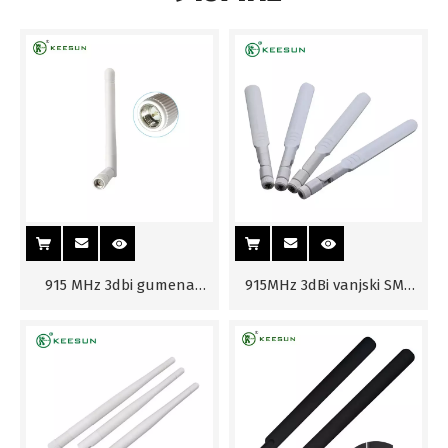
915 MHz 3dbi gumena
915MHz 3dBi vanjski SMA
antena širokog raspona
konektor gumene Wifi
antene