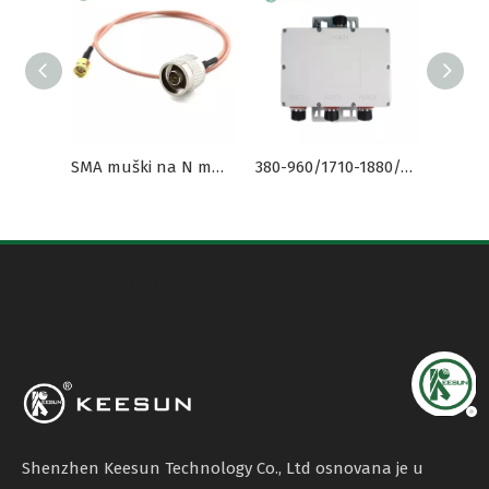
SMA muški na N muški s koaksijalnim kabelom RG178 s malim gubicima
380-960/1710-1880/1920-2170 MHz tropojasni kombinirač
UAV antena
Shenzhen Keesun Technology Co., Ltd osnovana je u