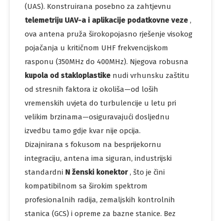
(UAS). Konstruirana posebno za zahtjevnu
telemetriju UAV-a i aplikacije podatkovne veze
,
ova antena pruža širokopojasno rješenje visokog
pojačanja u kritičnom UHF frekvencijskom
rasponu (350MHz do 400MHz). Njegova robusna
kupola od stakloplastike
nudi vrhunsku zaštitu
od stresnih faktora iz okoliša—od loših
vremenskih uvjeta do turbulencije u letu pri
velikim brzinama—osiguravajući dosljednu
izvedbu tamo gdje kvar nije opcija.
Dizajnirana s fokusom na besprijekornu
integraciju, antena ima siguran, industrijski
standardni
N ženski konektor
, što je čini
kompatibilnom sa širokim spektrom
profesionalnih radija, zemaljskih kontrolnih
stanica (GCS) i opreme za bazne stanice. Bez