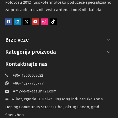
kolovozu 2012., visokotehnološko poduzeće specijalizirano
za proizvodnju raznih vrsta antena i mrežnih kabela.
Brze veze
Kategorija proizvoda
Kontaktirajte nas
+86- 18603053622

+86- 13277735797

Amyxie@keesun123.com

4. kat, zgrada B, Haiwei Jingsong industrijska zona

Heping Community Street Fuhai, okrug Baoan, grad
Shenzhen.