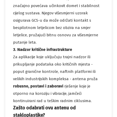
značajno povećava učinkovit domet i stabilnost
cijelog sustava. Njegov višesmjerni uzorak
osigurava GCS-u da može održati kontakt s
bespilotnom letjelicom bez obzira na smjer
letjelice, pružajući bitnu osnovu za višesmjerne
putanje leta.
3. Nadzor kritične infrastrukture
Za aplikacije koje uključuju trajni nadzor ili
prikupljanje podataka oko kritičnih mjesta -
poput granične kontrole, naftnih platformi ili
velikih industrijskih kompleksa - antena pruža
robusno, postavi i zaboravi
rješenje koje je
otporno na koroziju i vibracije, jamčeći
kontinuirani rad u teškim radnim ciklusima.
Zašto odabrati ovu antenu od
stakloplastike?