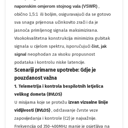
veze.
naponskim omjerom stojnog vala (VSWR)
,
Materijal
Vrata od staklenih
Vrhunska
vlakana otporna
izdržljivost i
na UV zračenje
otpornost na
obično
1,5:1
ili boljim, osiguravajući da se gotovo
vremenske
uvjete (IP67 ili
bolji
sva snaga prijenosa učinkovito zrači i da je
ekvivalent).
Polarizacija
Okomito
Standardna
jasnoća primljenog signala maksimizirana.
polarizacija za
većinu veza
zemlja-zrak i
Visokokvalitetna konstrukcija minimizira gubitak
točka-više
točaka.
VSWR
Nisko (obično <1,5)
Minimalna
signala u cijelom spektru, isporučujući
čist, jak
refleksija
signala
osigurava
signal
neophodan za visoku propusnost
maksimalan
prijenos snage
podataka i kontrolu niske latencije.
iz radija u zrak.
Scenariji primarne upotrebe: Gdje je
pouzdanost važna
1. Telemetrija i kontrola bespilotnih letjelica
velikog dometa (BVLOS)
U misijama koje se protežu
izvan vizualne linije
vidljivosti (BVLOS)
, održavanje čvrste veze
zapovijedanja i kontrole (C2) je najvažnije.
Frekvencija od 350-400MHz manje je osjetljiva na