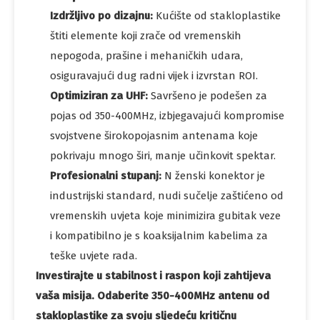
Izdržljivo po dizajnu:
Kućište od stakloplastike
štiti elemente koji zrače od vremenskih
nepogoda, prašine i mehaničkih udara,
osiguravajući dug radni vijek i izvrstan ROI.
Optimiziran za UHF:
Savršeno je podešen za
pojas od 350-400MHz, izbjegavajući kompromise
svojstvene širokopojasnim antenama koje
pokrivaju mnogo širi, manje učinkovit spektar.
Profesionalni stupanj:
N ženski konektor je
industrijski standard, nudi sučelje zaštićeno od
vremenskih uvjeta koje minimizira gubitak veze
i kompatibilno je s koaksijalnim kabelima za
teške uvjete rada.
Investirajte u stabilnost i raspon koji zahtijeva
vaša misija. Odaberite 350-400MHz antenu od
stakloplastike za svoju sljedeću kritičnu