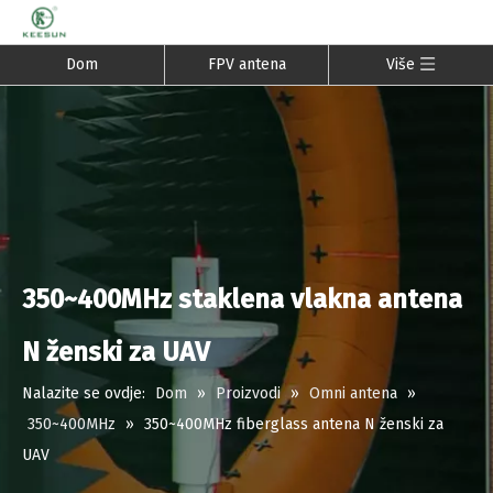
Dom
FPV antena
Više
350~400MHz staklena vlakna antena
N ženski za UAV
Nalazite se ovdje:
Dom
»
Proizvodi
»
Omni antena
»
350~400MHz
»
350~400MHz fiberglass antena N ženski za
UAV