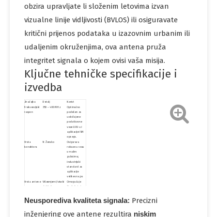
obzira upravljate li složenim letovima izvan
vizualne linije vidljivosti (BVLOS) ili osiguravate
kritični prijenos podataka u izazovnim urbanim ili
udaljenim okruženjima, ova antena pruža
integritet signala o kojem ovisi vaša misija.
Ključne tehničke specifikacije i
izvedba
Značajka
Detalj
Korist
Frekvencijski
350 – 400 MHz
Optimalno
raspon
podešen za
uobičajene
podatkovne
veze UAV-a i
aplikacije ISM
opsega.
Vrsta
N Žensko
Osigurava
konektora
robusnu vezu
s malim
gubicima;
industrijski
standard za
aplikacije
velike snage.
Vrsta antene
Višesmjerni/visoki
Omogućuje
dobitak
širokokutni
uzorak
pokrivenosti i
Neusporediva kvaliteta signala:
Precizni
snažno
pojačanje
inženjering ove antene rezultira
niskim
signala za
pouzdane